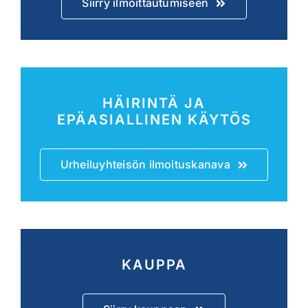
Siirry ilmoittautumiseen
HÄIRINTÄ JA
EPÄASIALLINEN KÄYTÖS
Urheiluyhteisön ilmoituskanava
KAUPPA