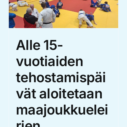
Alle 15-
vuotiaiden
tehostamispäi
vät aloitetaan
maajoukkuelei
rien