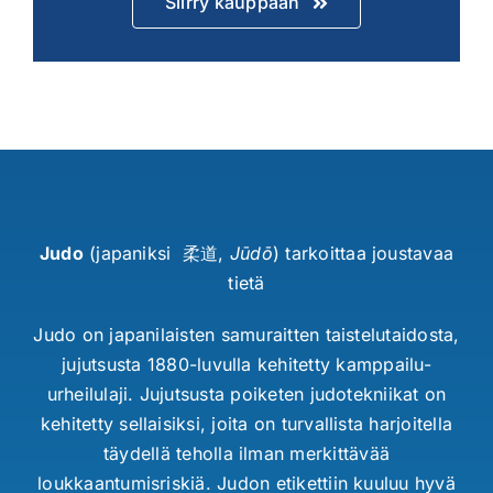
Siirry kauppaan
Judo
(japaniksi 柔道,
Jūdō
) tarkoittaa joustavaa
tietä
Judo on japanilaisten samuraitten taistelutaidosta,
jujutsusta 1880-luvulla kehitetty kamppailu-
urheilulaji. Jujutsusta poiketen judotekniikat on
kehitetty sellaisiksi, joita on turvallista harjoitella
täydellä teholla ilman merkittävää
loukkaantumisriskiä. Judon etikettiin kuuluu hyvä