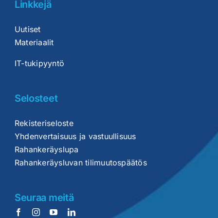
Linkkejä
Uutiset
Materiaalit
IT-tukipyyntö
Selosteet
Rekisteriseloste
Yhdenvertaisuus ja vastuullisuus
Rahankeräyslupa
Rahankeräysluvan tilimuutospäätös
Seuraa meitä