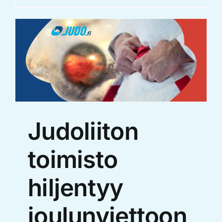
Judoliiton
toimisto
hiljentyy
joulunviettoon