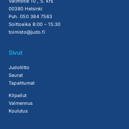
Valimotie 10 , 5. krs
00380 Helsinki
Puh.
050 384 7563
Soittoaika 8:00 – 15:30
toimisto@judo.fi
Sivut
Judoliitto
Seurat
Tapahtumat
Kilpailut
Valmennus
Koulutus