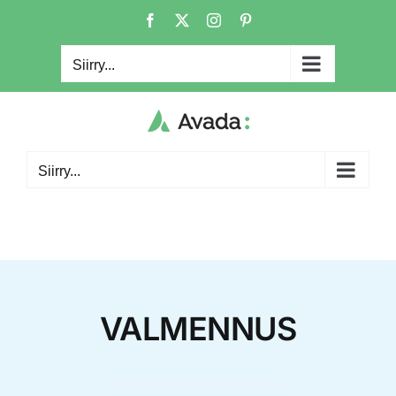
Skip
Facebook
X
Instagram
Pinterest
to
content
Siirry...
Siirry...
VALMENNUS