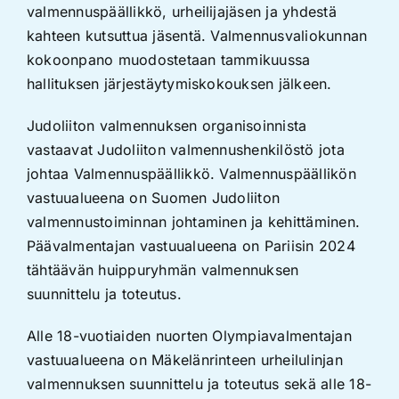
valmennuspäällikkö, urheilijajäsen ja yhdestä
kahteen kutsuttua jäsentä. Valmennusvaliokunnan
kokoonpano muodostetaan tammikuussa
hallituksen järjestäytymiskokouksen jälkeen.
Judoliiton valmennuksen organisoinnista
vastaavat Judoliiton valmennushenkilöstö jota
johtaa Valmennuspäällikkö. Valmennuspäällikön
vastuualueena on Suomen Judoliiton
valmennustoiminnan johtaminen ja kehittäminen.
Päävalmentajan vastuualueena on Pariisin 2024
tähtäävän huippuryhmän valmennuksen
suunnittelu ja toteutus.
Alle 18-vuotiaiden nuorten Olympiavalmentajan
vastuualueena on Mäkelänrinteen urheilulinjan
valmennuksen suunnittelu ja toteutus sekä alle 18-