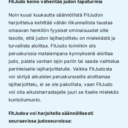
FitJudo keino vähentää judon tapaturmia
Noin kuusi kuukautta säännöllistä FitJudon
harjoittelua kehittää vähän liikunnallista taustaa
omaavan henkilön fyysiset ominaisuudet sille
tasolle, että judon lajiharjoittelu on mielekästä ja
turvallista aloittaa. FitJudo toimiikin siis
peruskurssia matalampana kynnyksenä aloittaa
judo, palata vanhan lajin pariin tai saada vaihtelua
perinteiselle lajiharjoittelulle. Vaikka FitJudosta
voi siirtyä aikuisten peruskursseille aloittamaa
lajiharjoittelu, ei se ole pakollista, vaan FitJudo
voi olla aikuisharrastajalle juuri se itselle mielekäs
kuntoilumuoto.
FitJudoa voi harjoitella säännöllisesti
seuraavissa judoseuroissa: