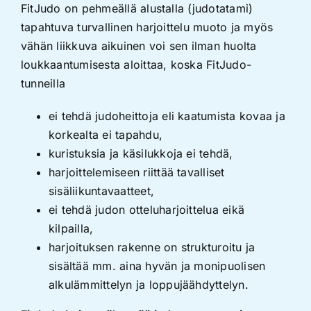
FitJudo on pehmeällä alustalla (judotatami)
tapahtuva turvallinen harjoittelu muoto ja myös
vähän liikkuva aikuinen voi sen ilman huolta
loukkaantumisesta aloittaa, koska FitJudo-
tunneilla
ei tehdä judoheittoja eli kaatumista kovaa ja
korkealta ei tapahdu,
kuristuksia ja käsilukkoja ei tehdä,
harjoittelemiseen riittää tavalliset
sisäliikuntavaatteet,
ei tehdä judon otteluharjoittelua eikä
kilpailla,
harjoituksen rakenne on strukturoitu ja
sisältää mm. aina hyvän ja monipuolisen
alkulämmittelyn ja loppujäähdyttelyn.