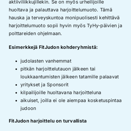
aktiiviliikkujillekin. Se on myös urheilijoille
huoltava ja palauttava harjoittelumuoto. Tämä
hauska ja terveyskuntoa monipuolisesti kehittävä
harjoittelumuoto sopii hyvin myös TyHy-päivien ja
polttareiden ohjelmaan.
Esimerkkejä FitJudon kohderyhmistä:
judolasten vanhemmat
pitkän harjoittelutauon jälkeen tai
loukkaantumisten jälkeen tatamille palaavat
yritykset ja Sponsorit
kilpailijoille huoltavana harjoitteluna
aikuiset, joilla ei ole aiempaa kosketuspintaa
judoon
FitJudon harjoittelu on turvallista