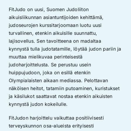
FitJudo on uusi, Suomen Judoliiton
aikuisliikunnan asiantuntijoiden kehittämä,
judoseurojen kurssitarjoomaan luotu uusi
turvallinen, etenkin aikuisille suunnattu,
lajisovellus. Sen tavoitteena on madaltaa
kynnystä tulla judotatamille, löytää judon pariin ja
muuttaa mielikuvaa perinteisestä
judoharjoittelusta. Se perustuu usein
huippujudoon, joka on esillä etenkin
Olympialaisten aikaan mediassa. Pelottavan
näköisen heitot, tatamiin putoaminen, kuristukset
ja käsilukot saattavat nostaa etenkin aikuisten
kynnystä judon kokeilulle.
FitJudon harjoittelu vaikuttaa positiivisesti
terveyskunnon osa-alueista erityisesti