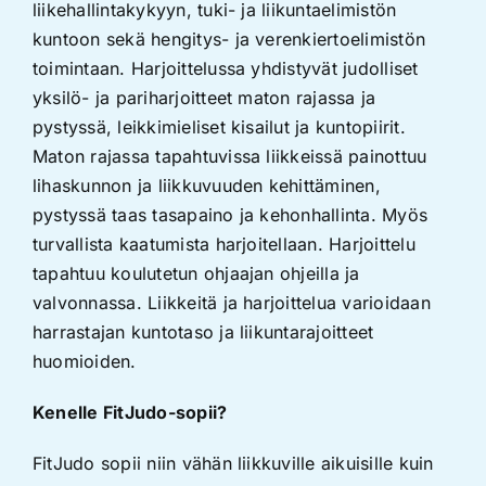
liikehallintakykyyn, tuki- ja liikuntaelimistön
kuntoon sekä hengitys- ja verenkiertoelimistön
toimintaan. Harjoittelussa yhdistyvät judolliset
yksilö- ja pariharjoitteet maton rajassa ja
pystyssä, leikkimieliset kisailut ja kuntopiirit.
Maton rajassa tapahtuvissa liikkeissä painottuu
lihaskunnon ja liikkuvuuden kehittäminen,
pystyssä taas tasapaino ja kehonhallinta. Myös
turvallista kaatumista harjoitellaan. Harjoittelu
tapahtuu koulutetun ohjaajan ohjeilla ja
valvonnassa. Liikkeitä ja harjoittelua varioidaan
harrastajan kuntotaso ja liikuntarajoitteet
huomioiden.
Kenelle FitJudo-sopii?
FitJudo sopii niin vähän liikkuville aikuisille kuin