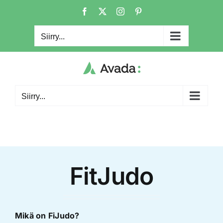
Skip
Facebook
X
Instagram
Pinterest
to
content
Siirry...
Siirry...
FitJudo
Mikä on FiJudo?