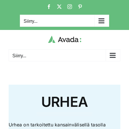
Skip
Facebook
X
Instagram
Pinterest
to
content
Siirry...
Siirry...
URHEA
Urhea on tarkoitettu kansainvälisellä tasolla