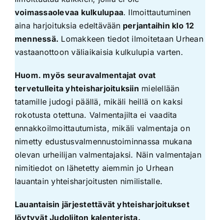
voimassaolevaa kulkulupaa
. Ilmoittautuminen
aina harjoituksia edeltävään
perjantaihin klo 12
mennessä.
Lomakkeen tiedot ilmoitetaan Urhean
vastaanottoon väliaikaisia kulkulupia varten.
Huom. myös seuravalmentajat ovat
tervetulleita yhteisharjoituksiin
mielellään
tatamille judogi päällä, mikäli heillä on kaksi
rokotusta otettuna. Valmentajilta ei vaadita
ennakkoilmoittautumista, mikäli valmentaja on
nimetty edustusvalmennustoiminnassa mukana
olevan urheilijan valmentajaksi. Näin valmentajan
nimitiedot on lähetetty aiemmin jo Urhean
lauantain yhteisharjoitusten nimilistalle.
Lauantaisin järjestettävät yhteisharjoitukset
löytyvät Judoliiton kalenterista.