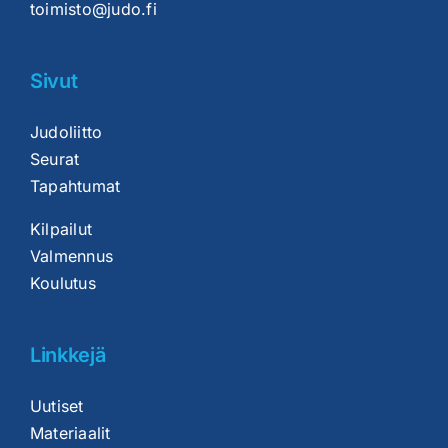
toimisto@judo.fi
Sivut
Judoliitto
Seurat
Tapahtumat
Kilpailut
Valmennus
Koulutus
Linkkejä
Uutiset
Materiaalit