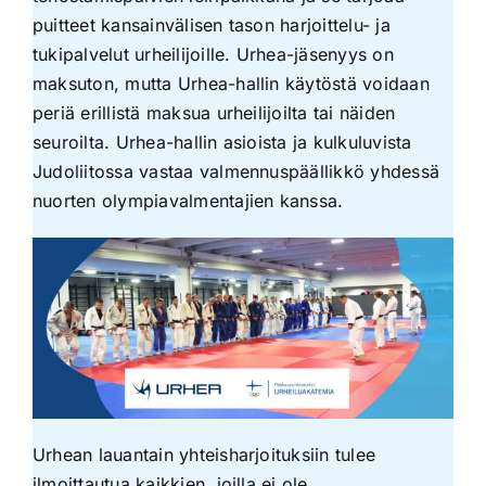
puitteet kansainvälisen tason harjoittelu- ja
tukipalvelut urheilijoille. Urhea-jäsenyys on
maksuton, mutta Urhea-hallin käytöstä voidaan
periä erillistä maksua urheilijoilta tai näiden
seuroilta. Urhea-hallin asioista ja kulkuluvista
Judoliitossa vastaa valmennuspäällikkö yhdessä
nuorten olympiavalmentajien kanssa.
Urhean lauantain yhteisharjoituksiin tulee
ilmoittautua kaikkien, joilla ei ole