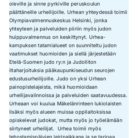
oleville ja sinne pyrkiville peruskoulun
päättäneille urheilijoille. Urhean yhteydessä toimii
Olympiavalmennuskeskus Helsinki, jonka
yhteyteen ja palveluiden piiriin myös judon
huippuvalmennus on keskittynyt. Urhea-
kampuksen tatamialueet on suunniteltu judon
vaatimukset huomioiden ja siellä järjestetään
Etelä-Suomen judo ry:n ja Judoliiton
iltaharjoituksia pääkaupunkiseudun seurojen
edustusurheilijoille. Judo on yksi Urhean
painopistelajeista, mikä huomioidaan
urheilijavalinnoissa ja palveluiden saatavuudessa.
Urheaan voi kuulua Mäkelänrinteen lukiolaisten
lisäksi myös alueen muissa oppilaitoksissa
opiskelevat judokat, mutta myös jo työelämään
siirtyneet urheilijat. Urhea toimii myös
tehostamispäivien leiripaikkana ja se tarjoaa