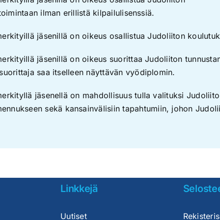
toimintaan ilman erillistä kilpailulisenssiä.
rkityillä jäsenillä on oikeus osallistua Judoliiton koulutuk
erkityillä jäsenillä on oikeus suorittaa Judoliiton tunnust
suorittaja saa itselleen näyttävän vyödiplomin.
erkityllä jäsenellä on mahdollisuus tulla valituksi Judoliit
nnukseen sekä kansainvälisiin tapahtumiin, johon Judolii
Linkkejä
Seloste
Uutiset
Rekisteri