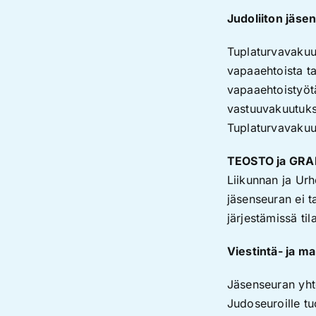
Judoliiton jäse
Tuplaturvavakuut
vapaaehtoista ta
vapaaehtoistyöt
vastuuvakuutuks
Tuplaturvavakuut
TEOSTO ja GR
Liikunnan ja Urh
jäsenseuran ei 
järjestämissä til
Viestintä- ja ma
Jäsenseuran yhte
Judoseuroille tu