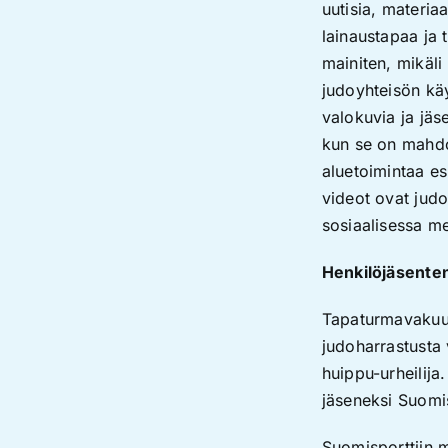
uutisia, materia
lainaustapaa ja 
mainiten, mikäli
judoyhteisön käy
valokuvia ja jäs
kun se on mahdol
aluetoimintaa es
videot ovat judo
sosiaalisessa m
Henkilöjäsente
Tapaturmavakuut
judoharrastusta 
huippu-urheilija
jäseneksi Suomis
Suomisporttiin me