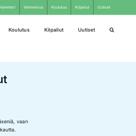
Kalenteri
Valmennus
Koulutus
Kilpailut
Uutiset
Koulutus
Kilpailut
Uutiset
ut
jäseniä, vaan
kautta.