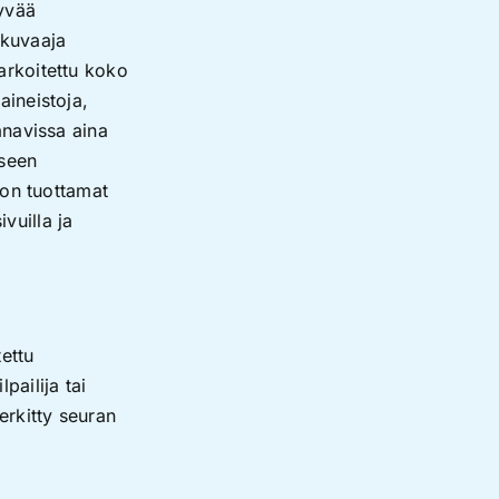
hyvää
 kuvaaja
arkoitettu koko
aineistoja,
anavissa aina
kseen
iton tuottamat
vuilla ja
ettu
pailija tai
erkitty seuran