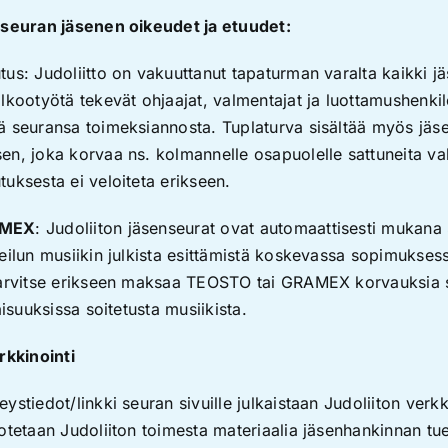
nseuran jäsenen oikeudet ja etuudet:
us: Judoliitto on vakuuttanut tapaturman varalta kaikki j
lkootyötä tekevät ohjaajat, valmentajat ja luottamushenkil
ä seuransa toimeksiannosta. Tuplaturva sisältää myös jäs
en, joka korvaa ns. kolmannelle osapuolelle sattuneita va
uksesta ei veloiteta erikseen.
AMEX
: Judoliiton jäsenseurat ovat automaattisesti mukan
eilun musiikin julkista esittämistä koskevassa sopimuksess
tarvitse erikseen maksaa TEOSTO tai GRAMEX korvauksia 
aisuuksissa soitetusta musiikista.
rkkinointi
ystiedot/linkki seuran sivuille julkaistaan Judoliiton verkk
otetaan Judoliiton toimesta materiaalia jäsenhankinnan tue