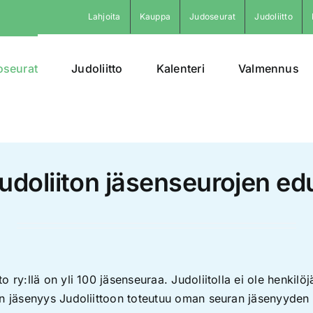
Lahjoita
Kauppa
Judoseurat
Judoliitto
oseurat
Judoliitto
Kalenteri
Valmennus
udoliiton jäsenseurojen ed
o ry:llä on yli 100 jäsenseuraa. Judoliitolla ei ole henkilö
an jäsenyys Judoliittoon toteutuu oman seuran jäsenyyden 