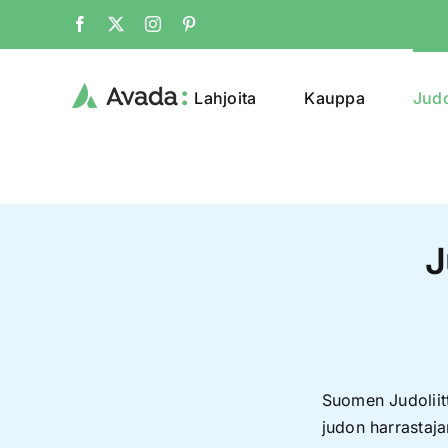
Skip
Facebook
X
Instagram
Pinterest
to
content
Lahjoita
Kauppa
Jud
J
Suomen Judoliitt
judon harrastaj