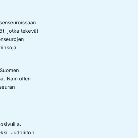
äsenseuroissaan
öt, jotka tekevät
enseurojen
hinkoja.
a Suomen
a. Näin ollen
seuran
osivuilla.
ksi. Judoliiton