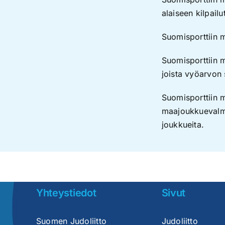
alaiseen kilpailu
Suomisporttiin me
Suomisporttiin m
joista vyöarvon 
Suomisporttiin m
maajoukkuevalme
joukkueita.
Yhteystiedot
Sivut
Suomen Judoliitto
Judoliitto