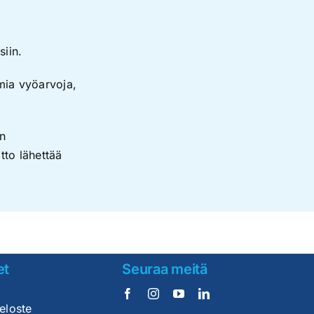
siin.
amia vyöarvoja,
on
tto lähettää
et
Seuraa meitä
seloste