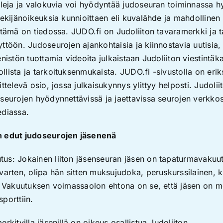
aleja ja valokuvia voi hyödyntää judoseuran toiminnassa 
tekijänoikeuksia kunnioittaen eli kuvalähde ja mahdollinen
 tämä on tiedossa. JUDO.fi on Judoliiton tavaramerkki ja t
ttöön. Judoseurojen ajankohtaisia ja kiinnostavia uutisia, 
enistön tuottamia videoita julkaistaan Judoliiton viestintäk
lista ja tarkoituksenmukaista. JUDO.fi -sivustolla on eri
ittelevä osio, jossa julkaisukynnys ylittyy helposti. Judoli
seurojen hyödynnettävissä ja jaettavissa seurojen verkkosi
ediassa.
n edut judoseurojen jäsenenä
us: Jokainen liiton jäsenseuran jäsen on tapaturmavakuut
varten, olipa hän sitten muksujudoka, peruskurssilainen, kil
. Vakuutuksen voimassaolon ehtona on se, että jäsen on m
porttiin.
rkityilla jäsenillä on oikeus osallistua Judoliiton