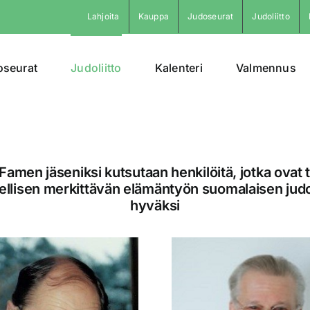
Lahjoita
Kauppa
Judoseurat
Judoliitto
oseurat
Judoliitto
Kalenteri
Valmennus
 Famen jäseniksi kutsutaan henkilöitä, jotka ovat
ellisen merkittävän elämäntyön suomalaisen jud
hyväksi