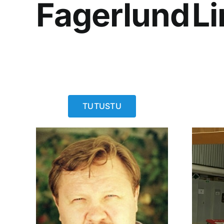
Fagerlund
L
TUTUSTU