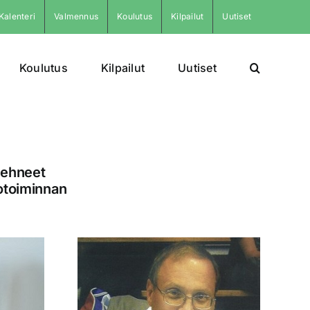
Kalenteri
Valmennus
Koulutus
Kilpailut
Uutiset
Koulutus
Kilpailut
Uutiset
 tehneet
otoiminnan