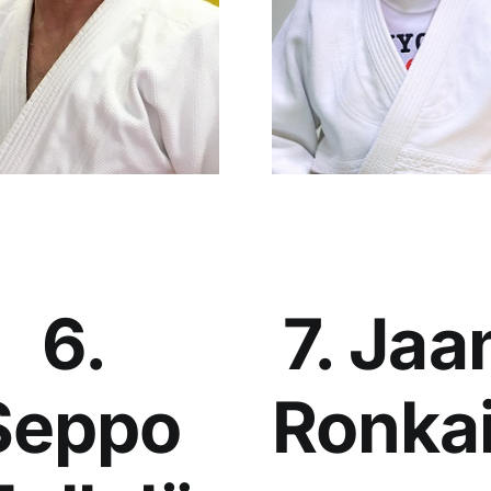
6.
7. Jaa
Seppo
Ronka