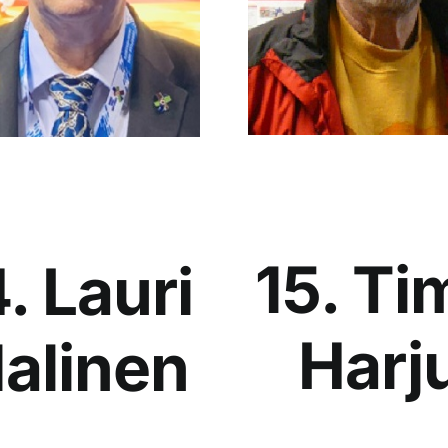
15. Ti
. Lauri
Harj
alinen