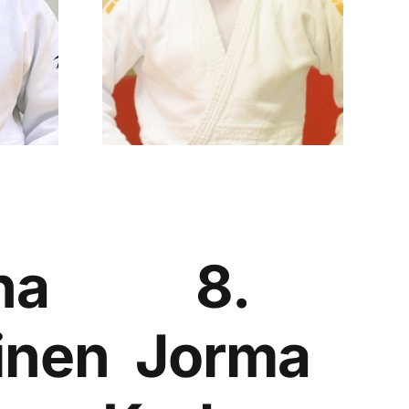
na
8.
inen
Jorma