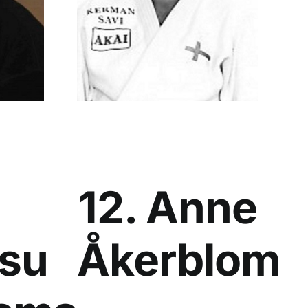
12. Anne
asu
Åkerblom