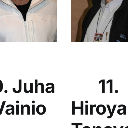
0. Juha
11.
Vainio
Hiroy