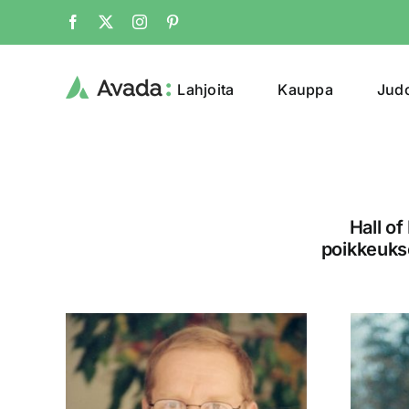
Skip
Facebook
X
Instagram
Pinterest
to
content
Lahjoita
Kauppa
Jud
Hall of
poikkeuks