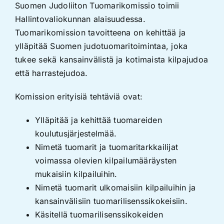
Suomen Judoliiton Tuomarikomissio toimii
Hallintovaliokunnan alaisuudessa.
Tuomarikomission tavoitteena on kehittää ja
ylläpitää Suomen judotuomaritoimintaa, joka
tukee sekä kansainvälistä ja kotimaista kilpajudoa
että harrastejudoa.
Komission erityisiä tehtäviä ovat:
Ylläpitää ja kehittää tuomareiden
koulutusjärjestelmää.
Nimetä tuomarit ja tuomaritarkkailijat
voimassa olevien kilpailumääräysten
mukaisiin kilpailuihin.
Nimetä tuomarit ulkomaisiin kilpailuihin ja
kansainvälisiin tuomarilisenssikokeisiin.
Käsitellä tuomarilisenssikokeiden