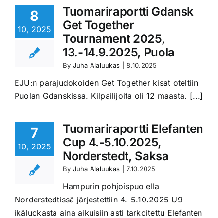
Tuomariraportti Gdansk
8
Get Together
10, 2025
Tournament 2025,
13.-14.9.2025, Puola
By
Juha Alaluukas
|
8.10.2025
EJU:n parajudokoiden Get Together kisat oteltiin
Puolan Gdanskissa. Kilpailijoita oli 12 maasta. [...]
Tuomariraportti Elefanten
7
Cup 4.-5.10.2025,
10, 2025
Norderstedt, Saksa
By
Juha Alaluukas
|
7.10.2025
Hampurin pohjoispuolella
Norderstedtissä järjestettiin 4.-5.10.2025 U9-
ikäluokasta aina aikuisiin asti tarkoitettu Elefanten