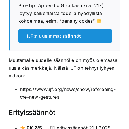
Pro-Tip: Appendix G (alkaen sivu 217)
löytyy kaikenlaista todella hyödyllistä
kokoelmaa, esim. ”penalty codes”
IJF:n uusimmat säännöt
Muutamalle uudelle säännölle on myös olemassa
uusia käsimerkkejä. Näistä IJF on tehnyt lyhyen
videon:
https://www.ijf.org/news/show/refereeing-
the-new-gestures
Erityissäännöt
PK 2/5
–
U11 erityissäännöt 21.1.2025