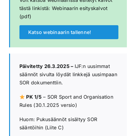
Voit katsoa webinaarissa esitetyt kalvot
tästä linkistä:
Webinaarin esityskalvot
(pdf)
Katso webinaarin tallenne!
Päivitetty 26.3.2025 –
IJF:n uusimmat
säännöt sivulta löydät linkkejä uusimpaan
SOR dokumenttiin.
PK 1/5
–
SOR Sport and Organisation
Rules (30.1.2025 versio)
Huom: Pukusäännöt sisältyy SOR
sääntöihin (Liite C)