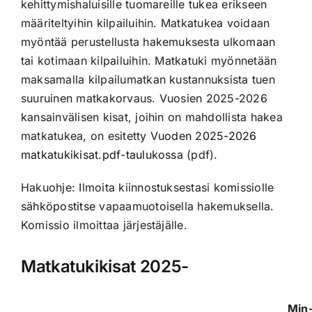
kehittymishaluisille tuomareille tukea erikseen
määriteltyihin kilpailuihin. Matkatukea voidaan
myöntää perustellusta hakemuksesta ulkomaan
tai kotimaan kilpailuihin. Matkatuki myönnetään
maksamalla kilpailumatkan kustannuksista tuen
suuruinen matkakorvaus. Vuosien 2025-2026
kansainvälisen kisat, joihin on mahdollista hakea
matkatukea, on esitetty
Vuoden 2025-2026
matkatukikisat.pdf-taulukossa
(pdf).
Hakuohje: Ilmoita kiinnostuksestasi komissiolle
sähköpostitse
vapaamuotoisella hakemuksella.
Komissio ilmoittaa järjestäjälle.
Matkatukikisat 2025-
Min