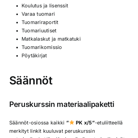
Koulutus ja lisenssit
Varaa tuomari
Tuomariraportit
Tuomariuutiset
Matkalaskut ja matkatuki
Tuomarikomissio
Pöytäkirjat
Säännöt
Peruskurssin materiaalipaketti
Säännöt-osiossa kaikki
”
PK x/5”
-etuliitteellä
merkityt linkit kuuluvat peruskurssin