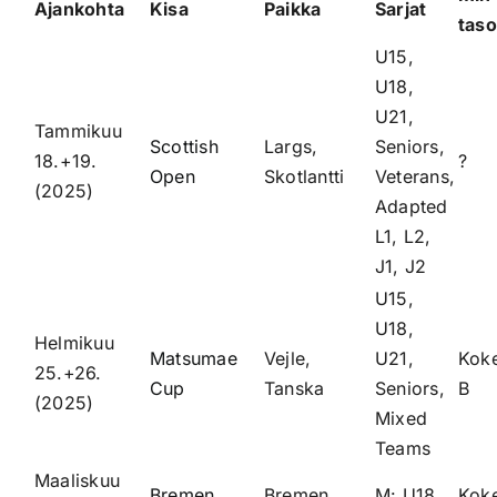
Ajankohta
Kisa
Paikka
Sarjat
taso
U15,
U18,
U21,
Tammikuu
Scottish
Largs,
Seniors,
18.+19.
?
Open
Skotlantti
Veterans,
(2025)
Adapted
L1, L2,
J1, J2
U15,
U18,
Helmikuu
Matsumae
Vejle,
U21,
Kok
25.+26.
Cup
Tanska
Seniors,
B
(2025)
Mixed
Teams
Maaliskuu
Bremen
Bremen,
M: U18,
Kok