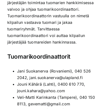
järjestäjän toimintaa tuomarien hankkimisessa
valvoo ja ohjaa tuomarikoordinaattori.
Tuomarikoordinaattorin vastuulla on nimetä
kilpailun vastaava tuomari ja jakaa
tuomariryhmät. Tarvittaessa
tuomarikoordinaattori voi auttaa kilpailun
järjestäjää tuomareiden hankinnassa.
Tuomarikoordinaattorit
Jani Suokanerva (Rovaniemi), 040 526
2042,
jani.suokanerva@ulapland.fi
Jouni Kähärä (Lahti), 0400 610 770,
jouni.kahara@yahoo.com
Veli-Matti Karinkanta (Tampere), 040 150
8113,
gevematti@gmail.com