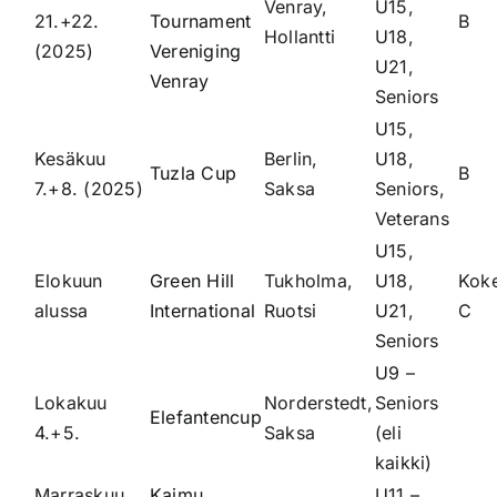
Venray,
U15,
21.+22.
Tournament
B
Hollantti
U18,
(2025)
Vereniging
U21,
Venray
Seniors
U15,
Kesäkuu
Berlin,
U18,
Tuzla Cup
B
7.+8. (2025)
Saksa
Seniors,
Veterans
U15,
Elokuun
Green Hill
Tukholma,
U18,
Kok
alussa
International
Ruotsi
U21,
C
Seniors
U9 –
Lokakuu
Norderstedt,
Seniors
Elefantencup
4.+5.
Saksa
(eli
kaikki)
Marraskuu
Kaimu
U11 –