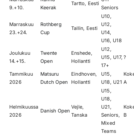
Tartto, Eesti
9.+10.
Keerak
Seniors
U10,
Marraskuu
Rothberg
U12,
Tallin, Eesti
23.+24.
Cup
U14,
U16, U18
U12,
Joulukuu
Twente
Enshede,
U15, U17,
?
14.+15.
Open
Hollantti
17+
Tammikuu
Matsuru
Eindhoven,
U15,
Kok
2026
Dutch Open
Hollantti
U18, U21
A
U15,
U18,
Helmikuussa
Vejle,
U21,
Kok
Danish Open
2026
Tanska
Seniors,
B
Mixed
Teams