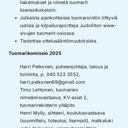
hakemukset ja nimetä tuomarit
lisenssikokeisiin.
Julkaista ajankohtaisia tuomarointiin liittyviä
uutisia ja kilpailuraportteja Judoliiton www-
sivujen tuomarit-osiossa.
Tiedottaa ottelusääntömuutoksista.
Tuomarikomissio 2025
Harri Pelkonen, puheenjohtaja, talous ja
toiminta, p. 040 522 3552,
harri.pelkonen69@gmail.com
Timo Lehtonen, tuomarien
nimeämisvastaava, KV-asiat 2,
tuomarirekisterin ylläpito
Henri Mylly, sihteeri, koulutusvastaava
(suunnittelu, toteutus, lisenssit), matkatuki