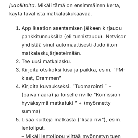
judoliitolta
. Mikäli tämä on ensimmäinen kerta,
käytä tavallista
matkalaskukaavaa
.
Applikaation asentamisen jälkeen kirjaudu
pankkitunnuksilla (eli tunnistaudu). Netvisor
yhdistää sinut automaattisesti Judoliiton
matkalaskujärjestelmään.
Tee uusi matkalasku.
Kirjoita otsikoksi kisa ja paikka, esim. ”PM-
kisat, Drammen”
Kirjoita kuvaukseksi: ”Tuomarointi ” +
(päivämäärä) ja toiselle riville ”Komission
hyväksymä matkatuki ” + (myönnetty
summa)
Lisää kuitteja matkasta (”lisää rivi”), esim.
lentoliput.
– Mikäli lentolippu ylittää myönnetyn tuen