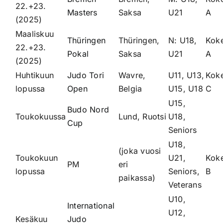
22.+23.
Masters
Saksa
U21
A
(2025)
Maaliskuu
Thüringen
Thüringen,
N: U18,
Kok
22.+23.
Pokal
Saksa
U21
A
(2025)
Huhtikuun
Judo Tori
Wavre,
U11, U13,
Kok
lopussa
Open
Belgia
U15, U18
C
U15,
Budo Nord
Toukokuussa
Lund, Ruotsi
U18,
Cup
Seniors
U18,
(joka vuosi
Toukokuun
U21,
Kok
PM
eri
lopussa
Seniors,
B
paikassa)
Veterans
U10,
International
U12,
Kesäkuu
Judo