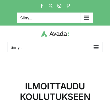
Skip
Facebook
X
Instagram
Pinterest
to
content
Siirry...
Siirry...
ILMOITTAUDU
KOULUTUKSEEN