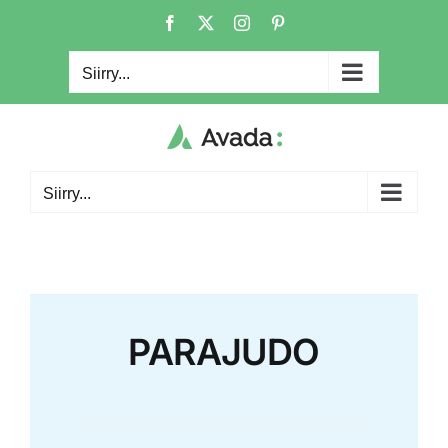
Skip
Facebook
X
Instagram
Pinterest
to
content
Siirry...
Siirry...
PARAJUDO