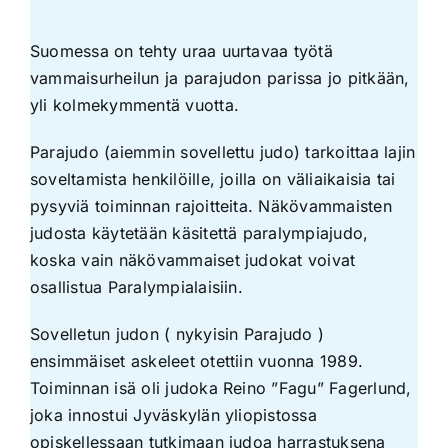
Suomessa on tehty uraa uurtavaa työtä
vammaisurheilun ja parajudon parissa jo pitkään,
yli kolmekymmentä vuotta.
Parajudo (aiemmin sovellettu judo) tarkoittaa lajin
soveltamista henkilöille, joilla on väliaikaisia tai
pysyviä toiminnan rajoitteita. Näkövammaisten
judosta käytetään käsitettä paralympiajudo,
koska vain näkövammaiset judokat voivat
osallistua Paralympialaisiin.
Sovelletun judon ( nykyisin Parajudo )
ensimmäiset askeleet otettiin vuonna 1989.
Toiminnan isä oli judoka Reino ”Fagu” Fagerlund,
joka innostui Jyväskylän yliopistossa
opiskellessaan tutkimaan judoa harrastuksena