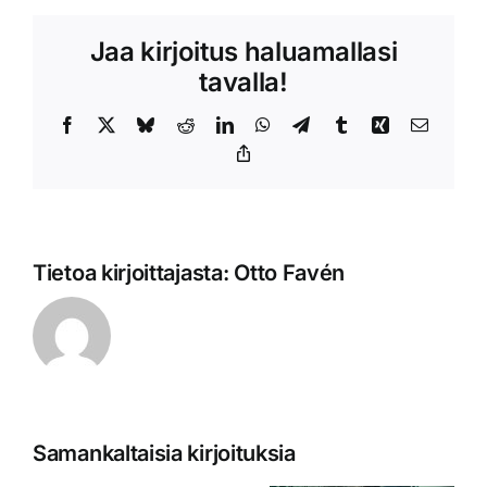
Jaa kirjoitus haluamallasi
tavalla!
Facebook
X
Bluesky
Reddit
LinkedIn
WhatsApp
Telegram
Tumblr
Xing
Sähköpo
Copy
Link
Tietoa kirjoittajasta:
Otto Favén
Samankaltaisia kirjoituksia
Vuoden