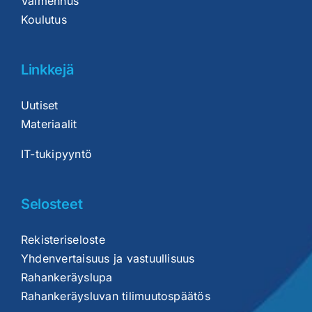
Valmennus
Koulutus
Linkkejä
Uutiset
Materiaalit
IT-tukipyyntö
Selosteet
Rekisteriseloste
Yhdenvertaisuus ja vastuullisuus
Rahankeräyslupa
Rahankeräysluvan tilimuutospäätös