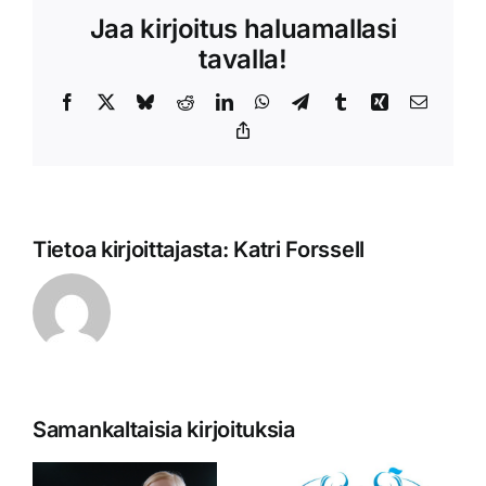
Jaa kirjoitus haluamallasi
tavalla!
Facebook
X
Bluesky
Reddit
LinkedIn
WhatsApp
Telegram
Tumblr
Xing
Sähköpo
Copy
Link
Tietoa kirjoittajasta:
Katri Forssell
Samankaltaisia kirjoituksia
Judoliitto ja
seurat
Maailman