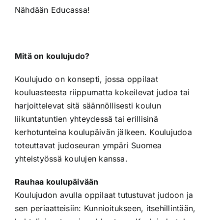
Nähdään Educassa!
Mitä on koulujudo?
Koulujudo on konsepti, jossa oppilaat
kouluasteesta riippumatta kokeilevat judoa tai
harjoittelevat sitä säännöllisesti koulun
liikuntatuntien yhteydessä tai erillisinä
kerhotunteina koulupäivän jälkeen. Koulujudoa
toteuttavat judoseuran ympäri Suomea
yhteistyössä koulujen kanssa.
Rauhaa koulupäivään
Koulujudon avulla oppilaat tutustuvat judoon ja
sen periaatteisiin: Kunnioitukseen, itsehillintään,