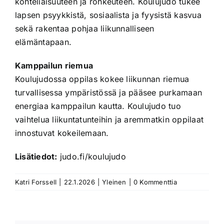
kohteliaisuuteen ja rohkeuteen. Koulujudo tukee
lapsen psyykkistä, sosiaalista ja fyysistä kasvua
sekä rakentaa pohjaa liikunnalliseen
elämäntapaan.
Kamppailun riemua
Koulujudossa oppilas kokee liikunnan riemua
turvallisessa ympäristössä ja pääsee purkamaan
energiaa kamppailun kautta. Koulujudo tuo
vaihtelua liikuntatunteihin ja aremmatkin oppilaat
innostuvat kokeilemaan.
Lisätiedot:
judo.fi/koulujudo
Katri Forssell
|
22.1.2026
|
Yleinen
|
0 Kommenttia